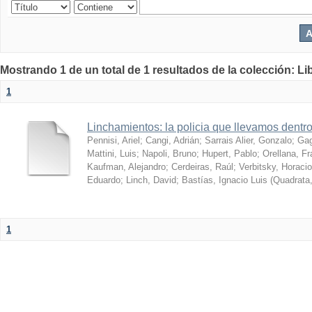
Mostrando 1 de un total de 1 resultados de la colección: Lib
1
Linchamientos: la policia que llevamos dentr
Pennisi, Ariel
;
Cangi, Adrián
;
Sarrais Alier, Gonzalo
;
Gag
Mattini, Luis
;
Napoli, Bruno
;
Hupert, Pablo
;
Orellana, F
Kaufman, Alejandro
;
Cerdeiras, Raúl
;
Verbitsky, Horacio
Eduardo
;
Linch, David
;
Bastías, Ignacio Luis
(
Quadrata
1