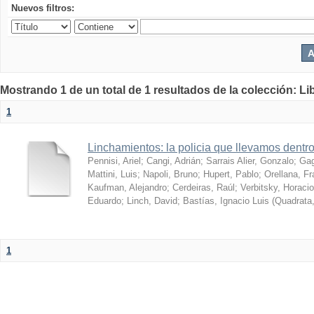
Nuevos filtros:
Mostrando 1 de un total de 1 resultados de la colección: Lib
1
Linchamientos: la policia que llevamos dentr
Pennisi, Ariel
;
Cangi, Adrián
;
Sarrais Alier, Gonzalo
;
Gag
Mattini, Luis
;
Napoli, Bruno
;
Hupert, Pablo
;
Orellana, F
Kaufman, Alejandro
;
Cerdeiras, Raúl
;
Verbitsky, Horacio
Eduardo
;
Linch, David
;
Bastías, Ignacio Luis
(
Quadrata
1