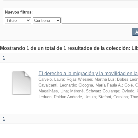
Nuevos filtros:
Mostrando 1 de un total de 1 resultados de la colección: Lib
1
El derecho a la migración y la movilidad en 
Calvelo, Laura
;
Rojas Wiesner, Martha Luz
;
Bobes León,
Cavalcanti, Leonardo
;
Cicogna, María Paula A.
;
Golé, C
Magalhães, Lina
;
Méroné, Schwarz Coulange
;
Oviedo, 
Leduan
;
Roldan Andrade, Ursula
;
Stefoni, Carolina
;
Thay
1