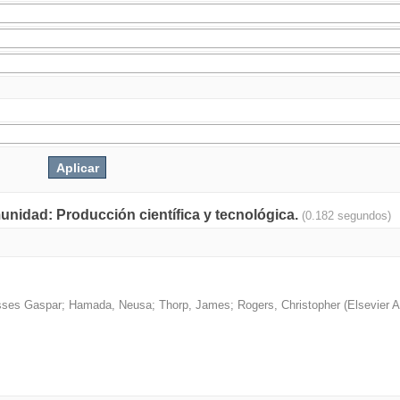
munidad: Producción científica y tecnológica.
(0.182 segundos)
isses Gaspar
;
Hamada, Neusa
;
Thorp, James
;
Rogers, Christopher
(
Elsevier 