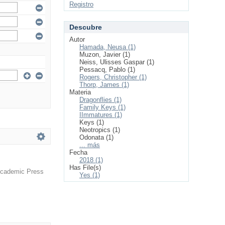
Registro
Descubre
Autor
Hamada, Neusa (1)
Muzon, Javier (1)
Neiss, Ulisses Gaspar (1)
Pessacq, Pablo (1)
Rogers, Christopher (1)
Thorp, James (1)
Materia
Dragonflies (1)
Family Keys (1)
IImmatures (1)
Keys (1)
Neotropics (1)
Odonata (1)
... más
Fecha
2018 (1)
Has File(s)
Academic Press
Yes (1)