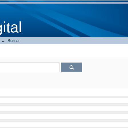
tal
→
Buscar