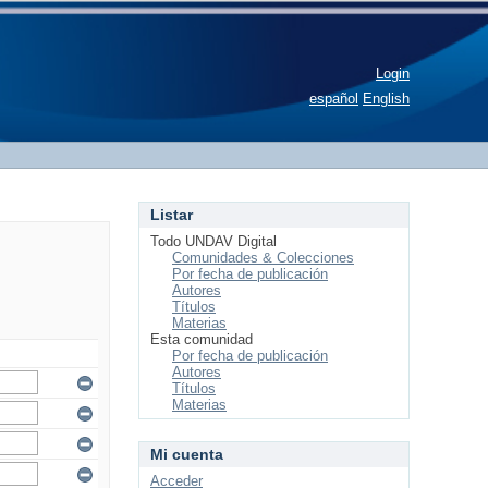
Login
español
English
Listar
Todo UNDAV Digital
Comunidades & Colecciones
Por fecha de publicación
Autores
Títulos
Materias
Esta comunidad
Por fecha de publicación
Autores
Títulos
Materias
Mi cuenta
Acceder