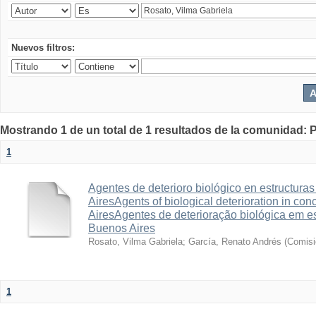
Nuevos filtros:
Mostrando 1 de un total de 1 resultados de la comunidad: P
1
Agentes de deterioro biológico en estructur
AiresAgents of biological deterioration in con
AiresAgentes de deterioração biológica em e
Buenos Aires
Rosato, Vilma Gabriela
;
García, Renato Andrés
(
Comisi
1