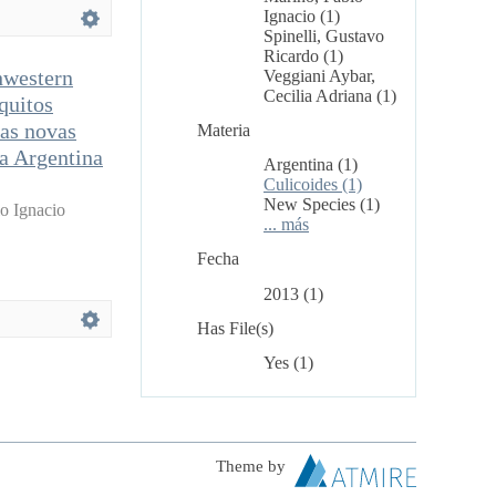
Ignacio (1)
Spinelli, Gustavo
Ricardo (1)
hwestern
Veggiani Aybar,
Cecilia Adriana (1)
quitos
uas novas
Materia
da Argentina
Argentina (1)
Culicoides (1)
New Species (1)
o Ignacio
... más
Fecha
2013 (1)
Has File(s)
Yes (1)
Theme by