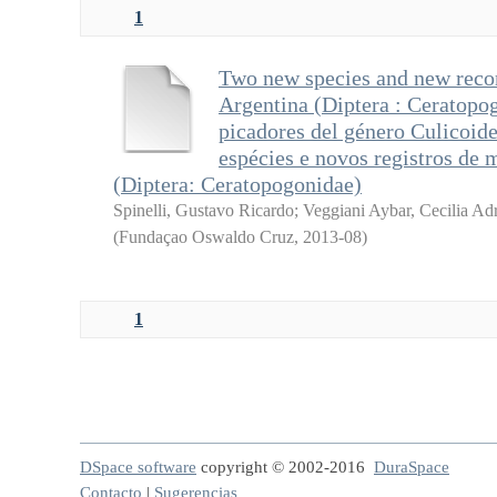
1
Two new species and new recor
Argentina (Diptera : Ceratopo
picadores del género Culicoid
espécies e novos registros de 
(Diptera: Ceratopogonidae)
Spinelli, Gustavo Ricardo
;
Veggiani Aybar, Cecilia Ad
(
Fundaçao Oswaldo Cruz
,
2013-08
)
1
DSpace software
copyright © 2002-2016
DuraSpace
Contacto
|
Sugerencias