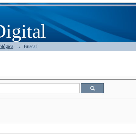
gital
ológica
→
Buscar