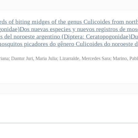
ds of biting midges of the genus Culicoides from nort
gonidae)Dos nuevas especies y nuevos registros de mos
es del noroeste argentino (Diptera: Ceratopogonidae)D
mosquitos picadores do gênero Culicoides do noroeste 
riana
;
Dantur Juri, Maria Julia
;
Lizarralde, Mercedes Sara
;
Marino, Pabl