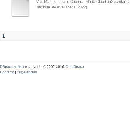
Vio, Marcela Laura
;
Cabrera, María Claudia
(
Secretaría 
Nacional de Avellaneda
,
2022
)
1
DSpace software
copyright © 2002-2016
DuraSpace
Contacto
|
Sugerencias