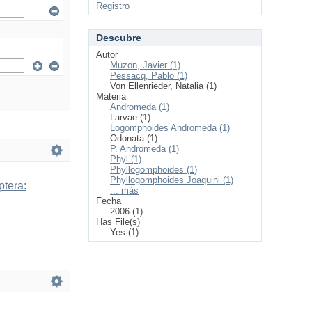
Registro
Descubre
Autor
Muzon, Javier (1)
Pessacq, Pablo (1)
Von Ellenrieder, Natalia (1)
Materia
Andromeda (1)
Larvae (1)
Logomphoides Andromeda (1)
Odonata (1)
P. Andromeda (1)
Phyl (1)
Phyllogomphoides (1)
Phyllogomphoides Joaquini (1)
ptera:
... más
Fecha
2006 (1)
Has File(s)
Yes (1)