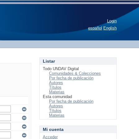
Login
español
English
Listar
Todo UNDAV Digital
Comunidades & Colecciones
Por fecha de publicación
Autores
Títulos
Materias
Esta comunidad
Por fecha de publicación
Autores
Títulos
Materias
Mi cuenta
Acceder