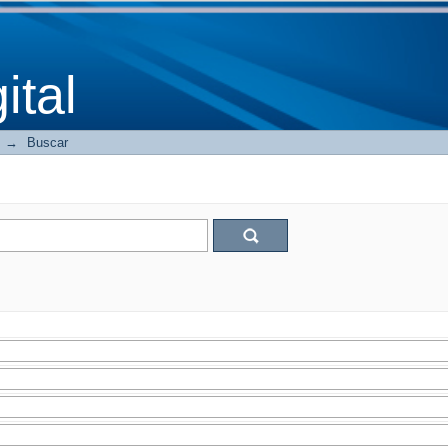
tal
→
Buscar