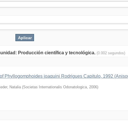
munidad: Producción científica y tecnológica.
(0.002 segundos)
a of Phyllogomphoides joaquini Rodrigues Capitulo, 1992 (Aniso
ieder, Natalia
(
Societas Internationalis Odonatologica
,
2006
)