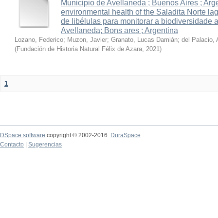
Municipio de Avellaneda ; Buenos Aires ; Arge
environmental health of the Saladita Norte la
de libélulas para monitorar a biodiversidade 
Avellaneda; Bons ares ; Argentina
Lozano, Federico
;
Muzon, Javier
;
Granato, Lucas Damián
;
del Palacio, 
(
Fundación de Historia Natural Félix de Azara
,
2021
)
1
DSpace software
copyright © 2002-2016
DuraSpace
Contacto
|
Sugerencias