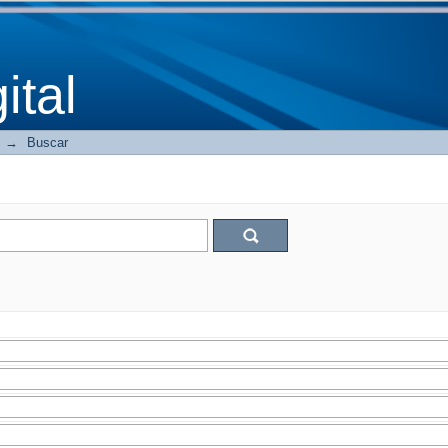
tal
→
Buscar