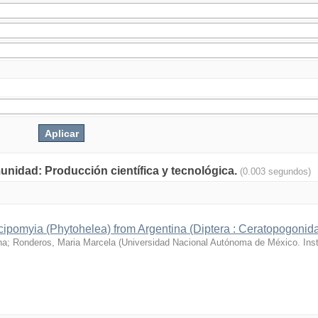
munidad: Producción científica y tecnológica.
(0.003 segundos)
ipomyia (Phytohelea) from Argentina (Diptera : Ceratopogonid
na
;
Ronderos, Maria Marcela
(
Universidad Nacional Autónoma de México. Insti