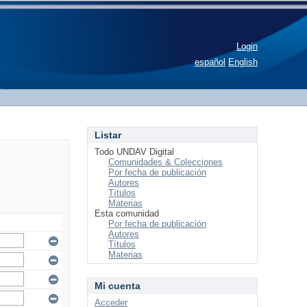
Login
español
English
Listar
Todo UNDAV Digital
Comunidades & Colecciones
Por fecha de publicación
Autores
Títulos
Materias
Esta comunidad
Por fecha de publicación
Autores
Títulos
Materias
Mi cuenta
Acceder