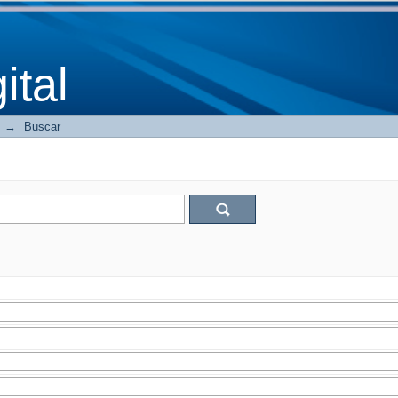
tal
→
Buscar