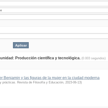
munidad: Producción científica y tecnológica.
(0.003 segundos)
er Benjamin y las figuras de la mujer en la ciudad moderna
y prácticas. Revista de Filosofía y Educación
,
2023-06-13
)