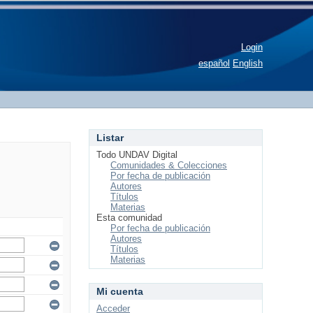
Login
español
English
Listar
Todo UNDAV Digital
Comunidades & Colecciones
Por fecha de publicación
Autores
Títulos
Materias
Esta comunidad
Por fecha de publicación
Autores
Títulos
Materias
Mi cuenta
Acceder