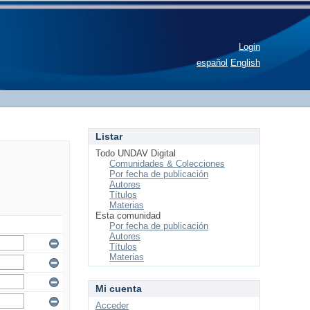
Login
español
English
Listar
Todo UNDAV Digital
Comunidades & Colecciones
Por fecha de publicación
Autores
Títulos
Materias
Esta comunidad
Por fecha de publicación
Autores
Títulos
Materias
Mi cuenta
Acceder