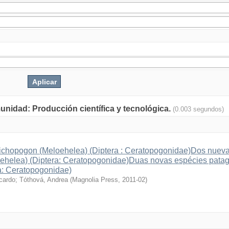
munidad: Producción científica y tecnológica.
(0.003 segundos)
richopogon (Meloehelea) (Diptera : Ceratopogonidae)Dos nuev
oehelea) (Diptera: Ceratopogonidae)Duas novas espécies pata
a: Ceratopogonidae)
icardo
;
Tóthová, Andrea
(
Magnolia Press
,
2011-02
)