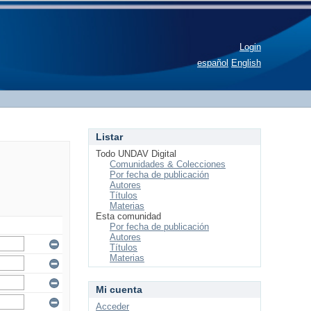
Login
español
English
Listar
Todo UNDAV Digital
Comunidades & Colecciones
Por fecha de publicación
Autores
Títulos
Materias
Esta comunidad
Por fecha de publicación
Autores
Títulos
Materias
Mi cuenta
Acceder