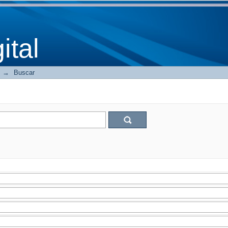
tal
→
Buscar