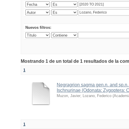
Nuevos filtros:
Mostrando 1 de un total de 1 resultados de la co
1
Negragrion sagma gen.n. and sp.n.
Ischnurinae (Odonata: Zygoptera: 
Muzon, Javier
;
Lozano, Federico
(
Academia
1