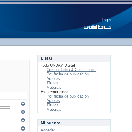
Login
español
English
Listar
Todo UNDAV Digital
Comunidades & Colecciones
Por fecha de publicación
Autores
Títulos
Materias
Esta comunidad
Por fecha de publicación
Autores
Títulos
Materias
Mi cuenta
Acceder