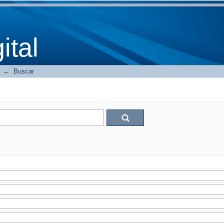
tal
→
Buscar