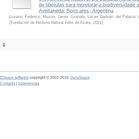
de libélulas para monitorar a biodiversidade 
Avellaneda; Bons ares ; Argentina
Lozano, Federico
;
Muzon, Javier
;
Granato, Lucas Damián
;
del Palacio, 
(
Fundación de Historia Natural Félix de Azara
,
2021
)
1
DSpace software
copyright © 2002-2016
DuraSpace
Contacto
|
Sugerencias