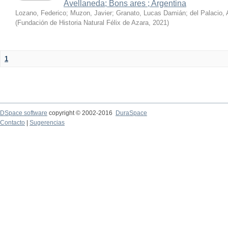
Avellaneda; Bons ares ; Argentina
Lozano, Federico
;
Muzon, Javier
;
Granato, Lucas Damián
;
del Palacio, 
(
Fundación de Historia Natural Félix de Azara
,
2021
)
1
DSpace software
copyright © 2002-2016
DuraSpace
Contacto
|
Sugerencias