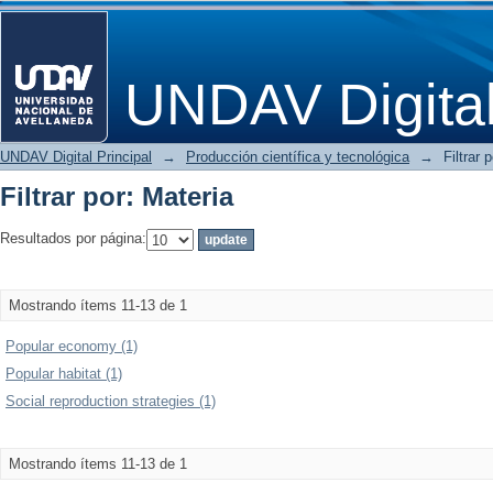
Filtrar por: Materia
UNDAV Digita
UNDAV Digital Principal
→
Producción científica y tecnológica
→
Filtrar 
Filtrar por: Materia
Resultados por página:
Mostrando ítems 11-13 de 1
Popular economy (1)
Popular habitat (1)
Social reproduction strategies (1)
Mostrando ítems 11-13 de 1