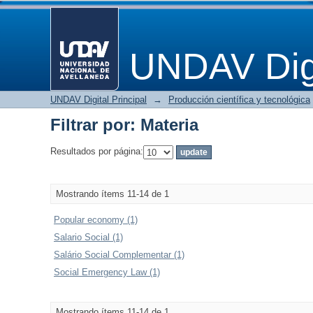
Filtrar por: Materia
UNDAV Digi
UNDAV Digital Principal
→
Producción científica y tecnológica
Filtrar por: Materia
Resultados por página:
Mostrando ítems 11-14 de 1
Popular economy (1)
Salario Social (1)
Salário Social Complementar (1)
Social Emergency Law (1)
Mostrando ítems 11-14 de 1