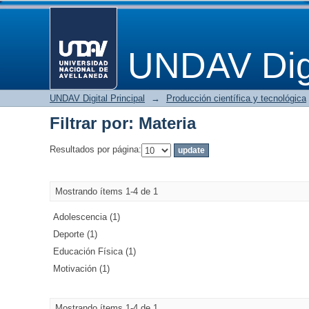
Filtrar por: Materia
UNDAV Digi
UNDAV Digital Principal
→
Producción científica y tecnológica
Filtrar por: Materia
Resultados por página:
Mostrando ítems 1-4 de 1
Adolescencia (1)
Deporte (1)
Educación Física (1)
Motivación (1)
Mostrando ítems 1-4 de 1