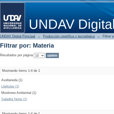
Filtrar por: Materia
UNDAV Digita
UNDAV Digital Principal
→
Producción científica y tecnológica
→
Filtrar 
Filtrar por: Materia
Resultados por página:
Mostrando ítems 1-4 de 1
Avellaneda (1)
Libélulas (1)
Monitoreo Ambiental (1)
Saladita Norte (1)
Mostrando ítems 1-4 de 1