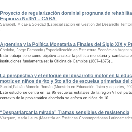
Proyecto de regularización dominial programa de rehabili
Espinoza No351 – CABA.
Sarradell, Micaela Soledad
(
Especialización en Gestión del Desarrollo Territo
-
Argentina y la Política Monetaria a Finales del Siglo XIX y 
Córdoba, Jorge Fernando
(
Especialización en Estructura Económica Argentin
Este trabajo tiene como objetivo analizar la política monetaria y cambiaria e
instituciones fundamentales: la Oficina de Cambios (1867–1875) ...
La perspectiva y el enfoque del desarrollo motor en la edu
motriz en niños de 4to y 5to año de escuelas primarias del
Supital,Fabián Marcelo Román
(
Maestría en Educación física y deportes
,
20
Este estudio se centra en las 95 escuelas estatales de la región VI del part
contexto de la problemática abordada se enfoca en niños de 10 ...
“Despatriarcar la mirada” Tramas sensibles de resistencia
Vázquez, María Laura
(
Maestría en Estéticas Contemporáneas Latinoameric
-