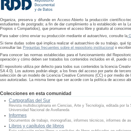
Organiza, preserva y difunde en Acceso Abierto la producción científico-tec
estudiantes de postgrado; a fin de dar cumplimiento a lo establecido en la L
Propios o Compartidos), que promueve el acceso libre y gratuito al conocimien
Para saber cómo enviar su producción mediante el autoarchivo, consulte la
Gu
Si tiene dudas sobre qué implica realizar el autoarchivo de su trabajo, qué
consultar las
Preguntas frecuentes sobre el repositorio institucional
o escribi
Para conocer las normas establecidas para el funcionamiento del Repositori
operación y cómo deben ser tratados los contenidos incluidos en él, puede c
El repositorio utiliza por defecto para todos sus contenidos la licencia Cre
SA 4.0). Los autores podrán elegir, a los fines del acceso por parte de tercer
selección de un modelo de Licencia Creative Commons (CC) o por medio de l
uso autorizadas. La misma tiene que ser acorde con la política de acceso abi
Colecciones en esta comunidad
Cartografías del Sur
Revista multidisciplinaria en Ciencias, Arte y Tecnología, editada por la
Universidad Nacional de Avellaneda
Informes
Documentos de trabajo, monografías, informes técnicos, informes de av
Libros y capítulos de libros
Esta colección reúne libros y capítulos de libros publicados en edicione