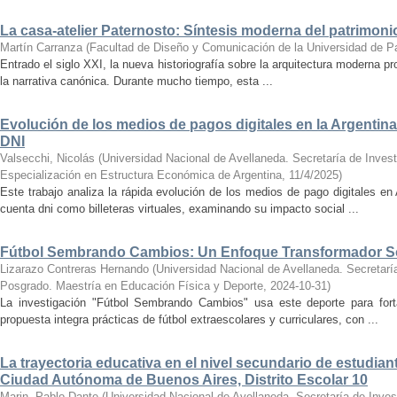
La casa-atelier Paternosto: Síntesis moderna del patrimonio
Martín Carranza
(
Facultad de Diseño y Comunicación de la Universidad de P
Entrado el siglo XXI, la nueva historiografía sobre la arquitectura moderna p
la narrativa canónica. Durante mucho tiempo, esta ...
Evolución de los medios de pagos digitales en la Argentin
DNI
Valsecchi, Nicolás
(
Universidad Nacional de Avellaneda. Secretaría de Invest
Especialización en Estructura Económica de Argentina
,
11/4/2025
)
Este trabajo analiza la rápida evolución de los medios de pago digitales e
cuenta dni como billeteras virtuales, examinando su impacto social ...
Fútbol Sembrando Cambios: Un Enfoque Transformador Soc
Lizarazo Contreras Hernando
(
Universidad Nacional de Avellaneda. Secretaría
Posgrado. Maestría en Educación Física y Deporte
,
2024-10-31
)
La investigación "Fútbol Sembrando Cambios" usa este deporte para fort
propuesta integra prácticas de fútbol extraescolares y curriculares, con ...
La trayectoria educativa en el nivel secundario de estudian
Ciudad Autónoma de Buenos Aires, Distrito Escolar 10
Marin, Pablo Dante
(
Universidad Nacional de Avellaneda. Secretaría de Inves