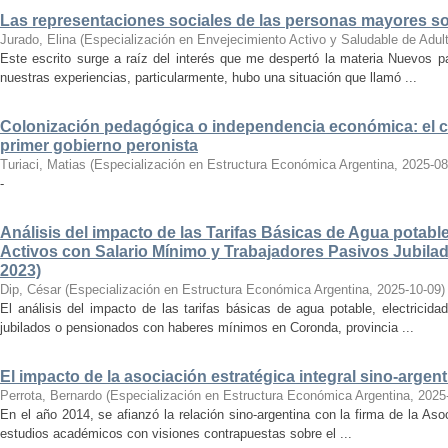
Las representaciones sociales de las personas mayores so
Jurado, Elina
(
Especialización en Envejecimiento Activo y Saludable de Adu
Este escrito surge a raíz del interés que me despertó la materia Nuevos p
nuestras experiencias, particularmente, hubo una situación que llamó ...
Colonización pedagógica o independencia económica: el cas
primer gobierno peronista
Turiaci, Matias
(
Especialización en Estructura Económica Argentina
,
2025-08
-
Análisis del impacto de las Tarifas Básicas de Agua potable
Activos con Salario Mínimo y Trabajadores Pasivos Jubila
2023)
Dip, César
(
Especialización en Estructura Económica Argentina
,
2025-10-09
)
El análisis del impacto de las tarifas básicas de agua potable, electricid
jubilados o pensionados con haberes mínimos en Coronda, provincia ...
El impacto de la asociación estratégica integral sino-argen
Perrota, Bernardo
(
Especialización en Estructura Económica Argentina
,
2025
En el año 2014, se afianzó la relación sino-argentina con la firma de la Asoc
estudios académicos con visiones contrapuestas sobre el ...