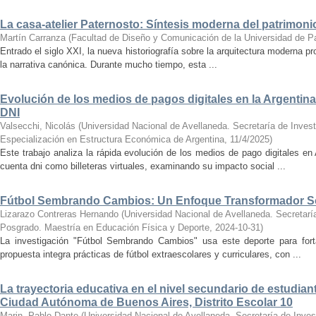
La casa-atelier Paternosto: Síntesis moderna del patrimonio
Martín Carranza
(
Facultad de Diseño y Comunicación de la Universidad de P
Entrado el siglo XXI, la nueva historiografía sobre la arquitectura moderna p
la narrativa canónica. Durante mucho tiempo, esta ...
Evolución de los medios de pagos digitales en la Argentin
DNI
Valsecchi, Nicolás
(
Universidad Nacional de Avellaneda. Secretaría de Invest
Especialización en Estructura Económica de Argentina
,
11/4/2025
)
Este trabajo analiza la rápida evolución de los medios de pago digitales e
cuenta dni como billeteras virtuales, examinando su impacto social ...
Fútbol Sembrando Cambios: Un Enfoque Transformador Soc
Lizarazo Contreras Hernando
(
Universidad Nacional de Avellaneda. Secretaría
Posgrado. Maestría en Educación Física y Deporte
,
2024-10-31
)
La investigación "Fútbol Sembrando Cambios" usa este deporte para fort
propuesta integra prácticas de fútbol extraescolares y curriculares, con ...
La trayectoria educativa en el nivel secundario de estudian
Ciudad Autónoma de Buenos Aires, Distrito Escolar 10
Marin, Pablo Dante
(
Universidad Nacional de Avellaneda. Secretaría de Inves