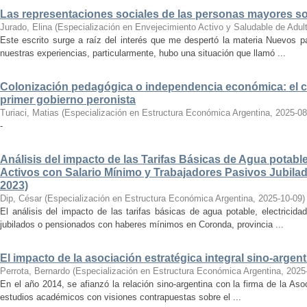
Las representaciones sociales de las personas mayores so
Jurado, Elina
(
Especialización en Envejecimiento Activo y Saludable de Adu
Este escrito surge a raíz del interés que me despertó la materia Nuevos p
nuestras experiencias, particularmente, hubo una situación que llamó ...
Colonización pedagógica o independencia económica: el cas
primer gobierno peronista
Turiaci, Matias
(
Especialización en Estructura Económica Argentina
,
2025-08
-
Análisis del impacto de las Tarifas Básicas de Agua potable
Activos con Salario Mínimo y Trabajadores Pasivos Jubila
2023)
Dip, César
(
Especialización en Estructura Económica Argentina
,
2025-10-09
)
El análisis del impacto de las tarifas básicas de agua potable, electricid
jubilados o pensionados con haberes mínimos en Coronda, provincia ...
El impacto de la asociación estratégica integral sino-argen
Perrota, Bernardo
(
Especialización en Estructura Económica Argentina
,
2025
En el año 2014, se afianzó la relación sino-argentina con la firma de la Asoc
estudios académicos con visiones contrapuestas sobre el ...