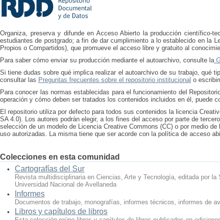
Organiza, preserva y difunde en Acceso Abierto la producción científico-tec
estudiantes de postgrado; a fin de dar cumplimiento a lo establecido en la L
Propios o Compartidos), que promueve el acceso libre y gratuito al conocimien
Para saber cómo enviar su producción mediante el autoarchivo, consulte la
Gu
Si tiene dudas sobre qué implica realizar el autoarchivo de su trabajo, qué
consultar las
Preguntas frecuentes sobre el repositorio institucional
o escribi
Para conocer las normas establecidas para el funcionamiento del Repositori
operación y cómo deben ser tratados los contenidos incluidos en él, puede c
El repositorio utiliza por defecto para todos sus contenidos la licencia Cre
SA 4.0). Los autores podrán elegir, a los fines del acceso por parte de tercer
selección de un modelo de Licencia Creative Commons (CC) o por medio de l
uso autorizadas. La misma tiene que ser acorde con la política de acceso abi
Colecciones en esta comunidad
Cartografías del Sur
Revista multidisciplinaria en Ciencias, Arte y Tecnología, editada por la
Universidad Nacional de Avellaneda
Informes
Documentos de trabajo, monografías, informes técnicos, informes de av
Libros y capítulos de libros
Esta colección reúne libros y capítulos de libros publicados en edicione