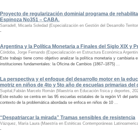
Proyecto de regularización dominial programa de rehabili
Espinoza No351 – CABA.
Sarradell, Micaela Soledad
(
Especialización en Gestión del Desarrollo Territo
-
Argentina y la Política Monetaria a Finales del Siglo XIX y 
Córdoba, Jorge Fernando
(
Especialización en Estructura Económica Argentin
Este trabajo tiene como objetivo analizar la política monetaria y cambiaria e
instituciones fundamentales: la Oficina de Cambios (1867–1875) ...
La perspectiva y el enfoque del desarrollo motor en la edu
motriz en niños de 4to y 5to año de escuelas primarias del
Supital,Fabián Marcelo Román
(
Maestría en Educación física y deportes
,
20
Este estudio se centra en las 95 escuelas estatales de la región VI del part
contexto de la problemática abordada se enfoca en niños de 10 ...
“Despatriarcar la mirada” Tramas sensibles de resistencia
Vázquez, María Laura
(
Maestría en Estéticas Contemporáneas Latinoameric
-