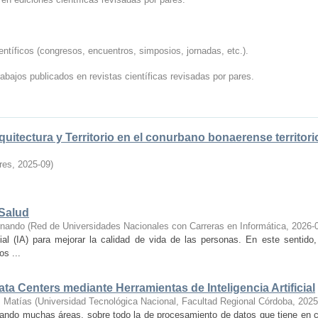
tíficos (congresos, encuentros, simposios, jornadas, etc.).
abajos publicados en revistas científicas revisadas por pares.
itectura y Territorio en el conurbano bonaerense territorio
res
,
2025-09
)
 Salud
rnando
(
Red de Universidades Nacionales con Carreras en Informática
,
2026-
cial (IA) para mejorar la calidad de vida de las personas. En este sentido,
s ...
a Centers mediante Herramientas de Inteligencia Artificial
, Matías
(
Universidad Tecnológica Nacional, Facultad Regional Córdoba
,
2025
abarcando muchas áreas, sobre todo la de procesamiento de datos que tiene en