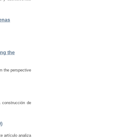
uenas
ing the
om the perspective
a construcción de
9)
e artículo analiza