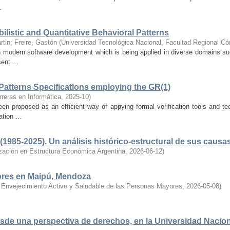
.
bilistic and Quantitative Behavioral Patterns
rtin
;
Freire, Gastón
(
Universidad Tecnológica Nacional, Facultad Regional Có
in modern software development which is being applied in diverse domains su
ent ...
 Patterns Specifications employing the GR(1)
reras en Informática
,
2025-10
)
n proposed as an efficient way of appying formal verification tools and te
tion ...
(1985-2025). Un análisis histórico-estructural de sus causa
zación en Estructura Económica Argentina
,
2026-06-12
)
ores en Maipú, Mendoza
 Envejecimiento Activo y Saludable de las Personas Mayores
,
2026-05-08
)
de una perspectiva de derechos, en la Universidad Naciona