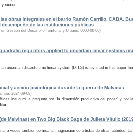
y siendo ...
las obras integrales en el barrio Ramón Carrillo, CABA. B
 el desempeño de las instituciones públicas
n Gestión del Desarrollo Territorial y Urbano
,
0000-00-00
)
uadratic regulators applied to uncertain linear systems us
f an uncertain discrete-time linear system (DTLS) is revisited in this paper fr
cial y acción psicológica durante la guerra de Malvinas
Pampa
,
2024-09-09
)
áficas inauguró la pregunta por “la dimensión productiva del poder” y por l
tar ...
de Malvinas) en Two Big Black Bags de Julieta Vitullo (201
a, a veces también permea la imaginación de artistas de otras latitudes. Est