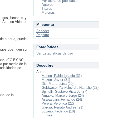
Por fecha de publicación
Autores
Títulos
Materias
logos, becarios y
de Acceso Abierto,
Mi cuenta
Acceder
Registro
 de autoría, puede
Estadísticas
pios que rigen su
Ver Estadísticas de uso
ional (CC BY-NC-
ea por medio de la
Descubre
modalidades de
Autor
Marino, Pablo Ignacio (31)
Muzon, Javier (31)
Diz, María Luisa (29)
Goldwaser Yankelevich, Nathalie (27)
Spinelli, Gustavo Ricardo (27)
onal de la
Amable, Marcelo Jorge (24)
Asteasuain, Fernando (24)
Perera, Verónica (22)
García, Renato Andrés (21)
Lozano, Federico (18)
... más