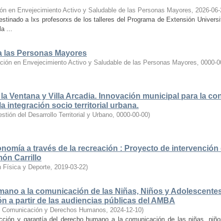
ón en Envejecimiento Activo y Saludable de las Personas Mayores
,
2026-06-
estinado a lxs profesorxs de los talleres del Programa de Extensión Universi
a ...
ra las Personas Mayores
ción en Envejecimiento Activo y Saludable de las Personas Mayores
,
0000-0
la Ventana y Villa Arcadia. Innovación municipal para la co
 integración socio territorial urbana.
ión del Desarrollo Territorial y Urbano
,
0000-00-00
)
omía a través de la recreación : Proyecto de intervención 
ón Carrillo
 Física y Deporte
,
2019-03-22
)
mano a la comunicación de las Niñas, Niños y Adolescentes
n a partir de las audiencias públicas del AMBA
en Comunicación y Derechos Humanos
,
2024-12-10
)
cción y garantía del derecho humano a la comunicación de las niñas, niñ