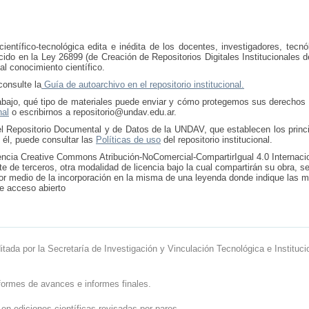
entífico-tecnológica edita e inédita de los docentes, investigadores, tecnó
cido en la Ley 26899 (de Creación de Repositorios Digitales Institucionales 
al conocimiento científico.
consulte la
Guía de autoarchivo en el repositorio institucional.
trabajo, qué tipo de materiales puede enviar y cómo protegemos sus derechos
nal
o escribirnos a repositorio@undav.edu.ar.
l Repositorio Documental y de Datos de la UNDAV, que establecen los princi
 él, puede consultar las
Políticas de uso
del repositorio institucional.
 licencia Creative Commons Atribución-NoComercial-CompartirIgual 4.0 Internac
rte de terceros, otra modalidad de licencia bajo la cual compartirán su obra, s
r medio de la incorporación en la misma de una leyenda donde indique las 
de acceso abierto
ditada por la Secretaría de Investigación y Vinculación Tecnológica e Instituci
formes de avances e informes finales.
 en ediciones científicas revisadas por pares.