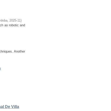
rdoba
,
2025-11
)
ch as robotic and
chniques. Another
s
l De Villa