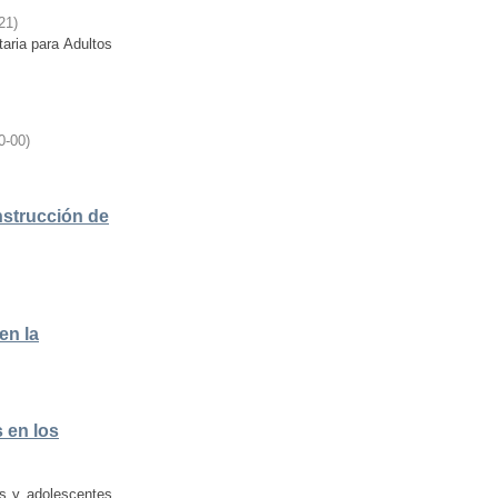
21
)
taria para Adultos
0-00
)
nstrucción de
en la
 en los
os y adolescentes