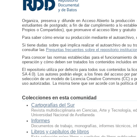
Organiza, preserva y difunde en Acceso Abierto la producción ci
estudiantes de postgrado; a fin de dar cumplimiento a lo estable
Propios o Compartidos), que promueve el acceso libre y gratuito 
Para saber cómo enviar su producción mediante el autoarchivo, 
Si tiene dudas sobre qué implica realizar el autoarchivo de su 
consultar las
Preguntas frecuentes sobre el repositorio institucio
Para conocer las normas establecidas para el funcionamiento de
operación y cómo deben ser tratados los contenidos incluidos en
El repositorio utiliza por defecto para todos sus contenidos la
SA 4.0). Los autores podrán elegir, a los fines del acceso por pa
selección de un modelo de Licencia Creative Commons (CC) o po
uso autorizadas. La misma tiene que ser acorde con la política 
Colecciones en esta comunidad
Cartografías del Sur
Revista multidisciplinaria en Ciencias, Arte y Tecnología, e
Universidad Nacional de Avellaneda
Informes
Documentos de trabajo, monografías, informes técnicos, in
Libros y capítulos de libros
Esta colección reúne libros y capítulos de libros publicados