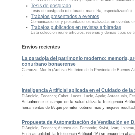
Tesis de postgrado
Tesis de postgrado (doctorado, maestría, especialización)
Trabajos presentados a eventos
Comunicaciones y presentaciones realizadas en eventos cien
Trabajos publicados en revistas arbitradas
Esta colección reúne artículos, reseñas y demás tipos de tr
Envíos recientes
La paradoja del patrimonio moderno: memoria, arqu
conurbano bonaerense
Carranza, Martín
(
Archivo Histórico de la Provincia de Buenos Ai
-
Inteligencia Artificial aplicada en el Cuidado de la
D’Angiolo, Federico
;
Cabot, Lucas
;
Lucio, Ayala
;
Asteasuain, Fe
Actualmente el campo de la salud utiliza la Inteligencia Artifi
herramientas de IA que permiten obtener más y mejores resultado
Propuesta de Automatización de Ventilación en Dat
D’Angiolo, Federico
;
Asteasuain, Fernando
;
Kwist, Ivan
;
Loiseau
En la actualidad, la Inteligencia Artificial (IA) se encuentra 