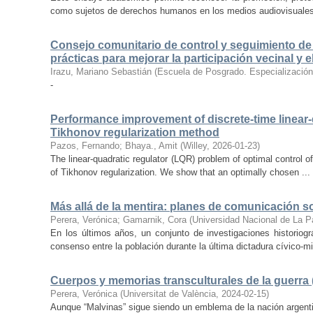
como sujetos de derechos humanos en los medios audiovisuales 
Consejo comunitario de control y seguimiento de 
prácticas para mejorar la participación vecinal y
Irazu, Mariano Sebastián
(
Escuela de Posgrado. Especialización e
-
Performance improvement of discrete-time linear-q
Tikhonov regularization method
Pazos, Fernando
;
Bhaya., Amit
(
Willey
,
2026-01-23
)
The linear-quadratic regulator (LQR) problem of optimal control o
of Tikhonov regularization. We show that an optimally chosen ...
Más allá de la mentira: planes de comunicación so
Perera, Verónica
;
Gamarnik, Cora
(
Universidad Nacional de La 
En los últimos años, un conjunto de investigaciones historiogr
consenso entre la población durante la última dictadura cívico-mili
Cuerpos y memorias transculturales de la guerra (
Perera, Verónica
(
Universitat de València
,
2024-02-15
)
Aunque “Malvinas” sigue siendo un emblema de la nación argentin