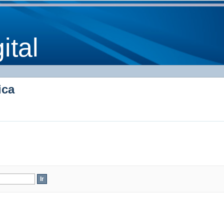
ica
tal
ica