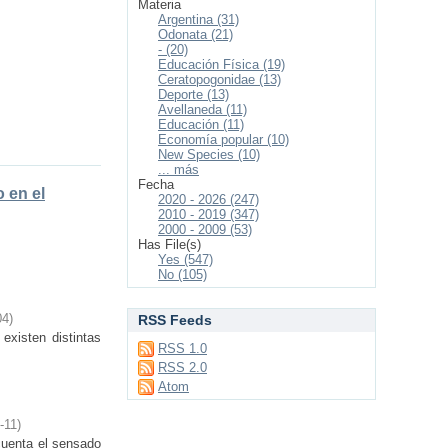
Materia
Argentina (31)
Odonata (21)
- (20)
Educación Física (19)
Ceratopogonidae (13)
Deporte (13)
Avellaneda (11)
Educación (11)
Economía popular (10)
New Species (10)
... más
Fecha
 en el
2020 - 2026 (247)
2010 - 2019 (347)
2000 - 2009 (53)
Has File(s)
Yes (547)
No (105)
04
)
RSS Feeds
 existen distintas
RSS 1.0
RSS 2.0
Atom
-11
)
 cuenta el sensado