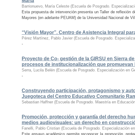
María
Barrionuevo, María Celeste
(
Escuela de Posgrado. Especializaci
Esta propuesta de intervención presenta un Taller de reflexión d
Mayores (en adelante PEUAM) de la Universidad Nacional de Vill
“Visión Mayor”. Centro de Asistencia Integral pa
Pérez Martínez, Pablo Javier
(
Escuela de Posgrado. Especializa
-
Proyecto de Co- gestión de la GIRSU en Sierra de 
procesos de institucionalización que promuevan la
Serra, Lucila Belén
(
Escuela de Posgrado. Especialización en Gest
-
Construyendo participación, protagonismo y auton
Juegoteca del Centro Educativo Comunitario Ram
Sebastian Haffner
(
Escuela de Posgrado. Maestría en Educación
Promoción, protección y garantía del derecho hu
medios audiovisuales: un derecho en construcció
Fanelli, Pablo Cristian
(
Escuela de Posgrado. Especialización 
Este ensayo académico permite reconocer la promoción, prote