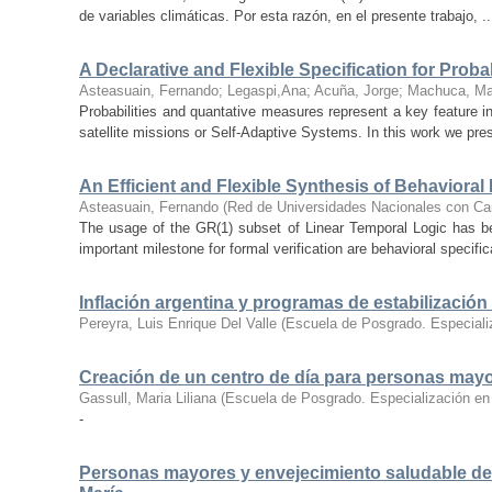
de variables climáticas. Por esta razón, en el presente trabajo, ..
A Declarative and Flexible Specification for Proba
Asteasuain, Fernando
;
Legaspi,Ana
;
Acuña, Jorge
;
Machuca, Ma
Probabilities and quantative measures represent a key feature 
satellite missions or Self-Adaptive Systems. In this work we pres
An Efficient and Flexible Synthesis of Behavioral
Asteasuain, Fernando
(
Red de Universidades Nacionales con Car
The usage of the GR(1) subset of Linear Temporal Logic has bee
important milestone for formal verification are behavioral specifica
Inflación argentina y programas de estabilización 
Pereyra, Luis Enrique Del Valle
(
Escuela de Posgrado. Especiali
Creación de un centro de día para personas may
Gassull, Maria Liliana
(
Escuela de Posgrado. Especialización en
-
Personas mayores y envejecimiento saludable des