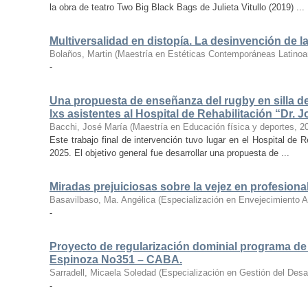
la obra de teatro Two Big Black Bags de Julieta Vitullo (2019) ...
Multiversalidad en distopía. La desinvención de l
Bolaños, Martin
(
Maestría en Estéticas Contemporáneas Latino
-
Una propuesta de enseñanza del rugby en silla de
lxs asistentes al Hospital de Rehabilitación “Dr. 
Bacchi, José María
(
Maestría en Educación física y deportes
,
2
Este trabajo final de intervención tuvo lugar en el Hospital de 
2025. El objetivo general fue desarrollar una propuesta de ...
Miradas prejuiciosas sobre la vejez en profesional
Basavilbaso, Ma. Angélica
(
Especialización en Envejecimiento A
-
Proyecto de regularización dominial programa de
Espinoza No351 – CABA.
Sarradell, Micaela Soledad
(
Especialización en Gestión del Desarr
-