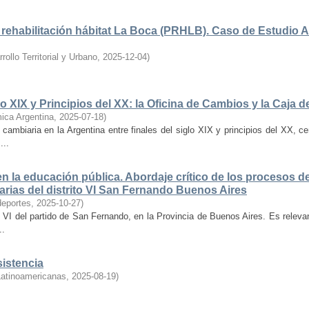
 rehabilitación hábitat La Boca (PRHLB). Caso de Estudio 
ollo Territorial y Urbano
,
2025-12-04
)
glo XIX y Principios del XX: la Oficina de Cambios y la Caja
ica Argentina
,
2025-07-18
)
y cambiaria en la Argentina entre finales del siglo XIX y principios del XX, 
...
 en la educación pública. Abordaje crítico de los procesos 
arias del distrito VI San Fernando Buenos Aires
deportes
,
2025-10-27
)
n VI del partido de San Fernando, en la Provincia de Buenos Aires. Es releva
..
sistencia
Latinoamericanas
,
2025-08-19
)