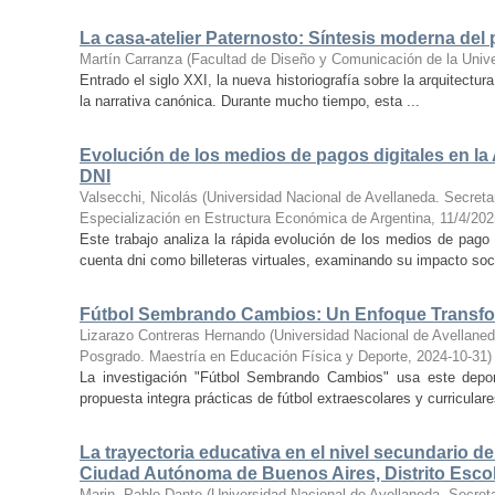
La casa-atelier Paternosto: Síntesis moderna del 
Martín Carranza
(
Facultad de Diseño y Comunicación de la Univ
Entrado el siglo XXI, la nueva historiografía sobre la arquitectu
la narrativa canónica. Durante mucho tiempo, esta ...
Evolución de los medios de pagos digitales en l
DNI
Valsecchi, Nicolás
(
Universidad Nacional de Avellaneda. Secretar
Especialización en Estructura Económica de Argentina
,
11/4/202
Este trabajo analiza la rápida evolución de los medios de pago
cuenta dni como billeteras virtuales, examinando su impacto soci
Fútbol Sembrando Cambios: Un Enfoque Transfor
Lizarazo Contreras Hernando
(
Universidad Nacional de Avellaneda
Posgrado. Maestría en Educación Física y Deporte
,
2024-10-31
)
La investigación "Fútbol Sembrando Cambios" usa este deport
propuesta integra prácticas de fútbol extraescolares y curriculare
La trayectoria educativa en el nivel secundario d
Ciudad Autónoma de Buenos Aires, Distrito Escol
Marin, Pablo Dante
(
Universidad Nacional de Avellaneda. Secreta