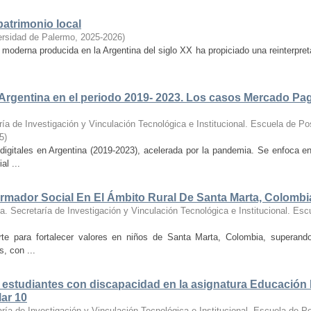
patrimonio local
ersidad de Palermo
,
2025-2026
)
ra moderna producida en la Argentina del siglo XX ha propiciado una reinterpre
a Argentina en el periodo 2019- 2023. Los casos Mercado Pa
ía de Investigación y Vinculación Tecnológica e Institucional. Escuela de Po
5
)
 digitales en Argentina (2019-2023), acelerada por la pandemia. Se enfoca 
al ...
mador Social En El Ámbito Rural De Santa Marta, Colombi
. Secretaría de Investigación y Vinculación Tecnológica e Institucional. Esc
e para fortalecer valores en niños de Santa Marta, Colombia, superando 
s, con ...
e estudiantes con discapacidad en la asignatura Educación F
ar 10
ría de Investigación y Vinculación Tecnológica e Institucional. Escuela de P