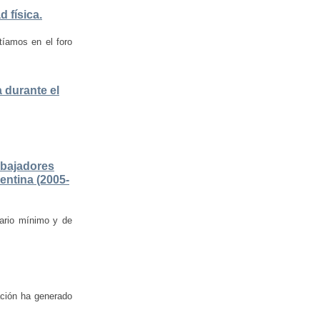
 física.
tíamos en el foro
 durante el
rabajadores
entina (2005-
lario mínimo y de
lación ha generado