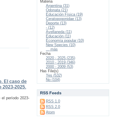
Materia
Argentina (31)
Odonata (21)
Educación Física (19)
Ceratopogonidae (13)
Deporte (13)
- (12)
Avellaneda (11)
Educación (11)
Economía popular (10)
New Species (10)
... más
Fecha
2020 - 2025 (235)
2010 - 2019 (346)
2000 - 2009 (53)
Has File(s)
Yes (532)
No (104)
. El caso de
do 2023-2025.
RSS Feeds
e el período 2023-
RSS 1.0
RSS 2.0
Atom