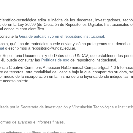
entífico-tecnológica edita e inédita de los docentes, investigadores, tecnó
cido en la Ley 26899 (de Creación de Repositorios Digitales Institucionales 
al conocimiento científico.
consulte la
Guía de autoarchivo en el repositorio institucional.
trabajo, qué tipo de materiales puede enviar y cómo protegemos sus derechos
nal
o escribirnos a repositorio@undav.edu.ar.
l Repositorio Documental y de Datos de la UNDAV, que establecen los princi
 él, puede consultar las
Políticas de uso
del repositorio institucional.
 licencia Creative Commons Atribución-NoComercial-CompartirIgual 4.0 Internac
rte de terceros, otra modalidad de licencia bajo la cual compartirán su obra, s
r medio de la incorporación en la misma de una leyenda donde indique las 
de acceso abierto
ditada por la Secretaría de Investigación y Vinculación Tecnológica e Instituci
formes de avances e informes finales.
 en ediciones científicas revisadas por pares.