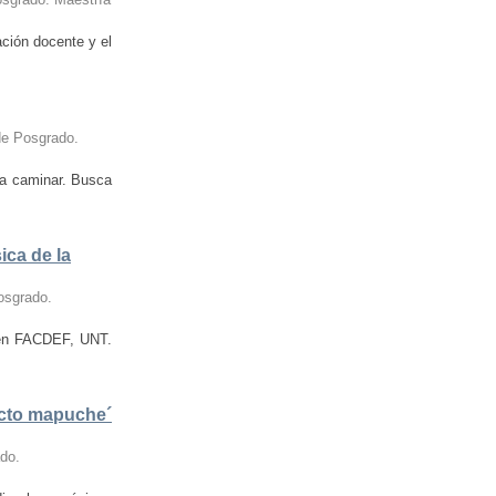
ación docente y el
 de Posgrado.
ra caminar. Busca
ica de la
osgrado.
a en FACDEF, UNT.
licto mapuche´
ado.