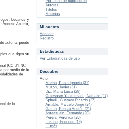
Por fecha de publicación
Autores
Títulos
Materias
logos, becarios y
de Acceso Abierto,
Mi cuenta
Acceder
Registro
 de autoría, puede
Estadísticas
pios que rigen su
Ver Estadísticas de uso
ional (CC BY-NC-
ea por medio de la
Descubre
modalidades de
Autor
Marino, Pablo Ignacio (31)
Muzon, Javier (31)
Diz, María Luisa (29)
Goldwaser Yankelevich, Nathalie (27)
Spinelli, Gustavo Ricardo (27)
onal de la
Amable, Marcelo Jorge (24)
García, Renato Andrés (21)
Asteasuain, Fernando (20)
Perera, Verónica (20)
Lozano, Federico (18)
... más