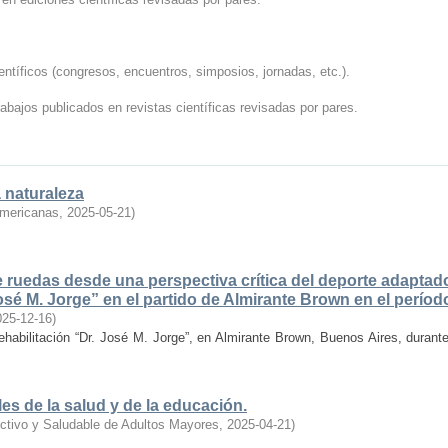
tíficos (congresos, encuentros, simposios, jornadas, etc.).
abajos publicados en revistas científicas revisadas por pares.
a naturaleza
americanas
,
2025-05-21
)
 ruedas desde una perspectiva crítica del deporte adaptado
José M. Jorge” en el partido de Almirante Brown en el perío
025-12-16
)
Rehabilitación “Dr. José M. Jorge”, en Almirante Brown, Buenos Aires, durant
es de la salud y de la educación.
ctivo y Saludable de Adultos Mayores
,
2025-04-21
)