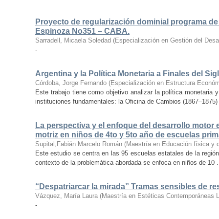
Proyecto de regularización dominial programa de
Espinoza No351 – CABA.
Sarradell, Micaela Soledad
(
Especialización en Gestión del Desarr
-
Argentina y la Política Monetaria a Finales del Si
Córdoba, Jorge Fernando
(
Especialización en Estructura Económ
Este trabajo tiene como objetivo analizar la política monetaria 
instituciones fundamentales: la Oficina de Cambios (1867–1875) 
La perspectiva y el enfoque del desarrollo motor
motriz en niños de 4to y 5to año de escuelas prim
Supital,Fabián Marcelo Román
(
Maestría en Educación física y 
Este estudio se centra en las 95 escuelas estatales de la regió
contexto de la problemática abordada se enfoca en niños de 10 .
“Despatriarcar la mirada” Tramas sensibles de re
Vázquez, María Laura
(
Maestría en Estéticas Contemporáneas 
-