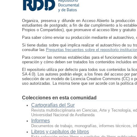
Organiza, preserva y difunde en Acceso Abierto la producción ci
estudiantes de postgrado; a fin de dar cumplimiento a lo estable
Propios o Compartidos), que promueve el acceso libre y gratuito 
Para saber cómo enviar su producción mediante el autoarchivo, 
Si tiene dudas sobre qué implica realizar el autoarchivo de su 
consultar las
Preguntas frecuentes sobre el repositorio institucio
Para conocer las normas establecidas para el funcionamiento de
operación y cómo deben ser tratados los contenidos incluidos en
El repositorio utiliza por defecto para todos sus contenidos la
SA 4.0). Los autores podrán elegir, a los fines del acceso por pa
selección de un modelo de Licencia Creative Commons (CC) o po
uso autorizadas. La misma tiene que ser acorde con la política 
Colecciones en esta comunidad
Cartografías del Sur
Revista multidisciplinaria en Ciencias, Arte y Tecnología, e
Universidad Nacional de Avellaneda
Informes
Documentos de trabajo, monografías, informes técnicos, in
Libros y capítulos de libros
Esta colección reúne libros y capítulos de libros publicados