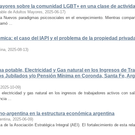
ayores sobre la comunidad LGBT+ en una clase de actividad
dable de Adultos Mayores
,
2025-06-17
)
ria Nuevos paradigmas psicosociales en el envejecimiento. Mientras compar
lamó ...
a: el caso del IAPI y el problema de la propiedad privada
ina
,
2025-08-13
)
ua potable, Electricidad y Gas natural en los Ingresos de T
os Jubilados y/o Pensión Mínima en Coronda, Santa Fe, Arg
,
2025-10-09
)
, electricidad y gas natural en los ingresos de trabajadores activos con sa
cia ...
sino-argentina en la estructura económica argentina
entina
,
2025-06-09
)
ma de la Asociación Estratégica Integral (AEI). El fortalecimiento de esta re