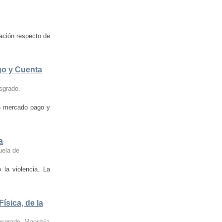
tación respecto de
go y Cuenta
sgrado.
en mercado pago y
a
uela de
la violencia. La
ísica, de la
osgrado. Maestría