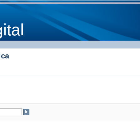
ica
tal
ica