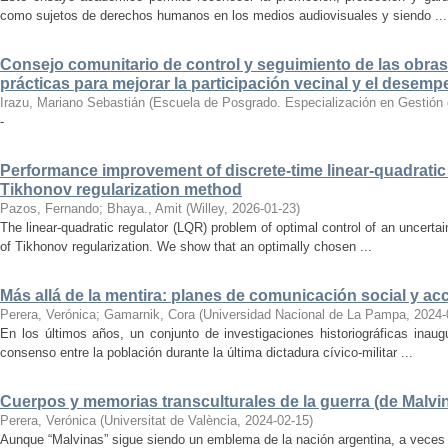
como sujetos de derechos humanos en los medios audiovisuales y siendo ...
Consejo comunitario de control y seguimiento de las obras
prácticas para mejorar la participación vecinal y el desemp
Irazu, Mariano Sebastián
(
Escuela de Posgrado. Especialización en Gestión de
-
Performance improvement of discrete-time linear-quadratic 
Tikhonov regularization method
Pazos, Fernando
;
Bhaya., Amit
(
Willey
,
2026-01-23
)
The linear-quadratic regulator (LQR) problem of optimal control of an uncertai
of Tikhonov regularization. We show that an optimally chosen ...
Más allá de la mentira: planes de comunicación social y ac
Perera, Verónica
;
Gamarnik, Cora
(
Universidad Nacional de La Pampa
,
2024-
En los últimos años, un conjunto de investigaciones historiográficas inaug
consenso entre la población durante la última dictadura cívico-militar ...
Cuerpos y memorias transculturales de la guerra (de Malvin
Perera, Verónica
(
Universitat de València
,
2024-02-15
)
Aunque “Malvinas” sigue siendo un emblema de la nación argentina, a veces ta