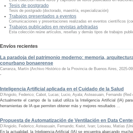
Tesis de postgrado
Tesis de postgrado (doctorado, maestría, especialización)
Trabajos presentados a eventos
Comunicaciones y presentaciones realizadas en eventos científicos (con
Trabajos publicados en revistas arbitradas
Esta colección reúne artículos, reseñas y demás tipos de trabajos publi
Envíos recientes
La paradoja del patrimonio moderno: memoria, arquitectura 
conurbano bonaerense
Carranza, Martín
(
Archivo Histórico de la Provincia de Buenos Aires
,
2025-09
-
Inteligencia Artificial aplicada en el Cuidado de la Salud
D’Angiolo, Federico
;
Cabot, Lucas
;
Lucio, Ayala
;
Asteasuain, Fernando
(
Red 
Actualmente el campo de la salud utiliza la Inteligencia Artificial (IA) pa
herramientas de IA que permiten obtener más y mejores resultados ...
Propuesta de Automatización de Ventilación en Data Centers
D’Angiolo, Federico
;
Asteasuain, Fernando
;
Kwist, Ivan
;
Loiseau, Matías
(
Uni
En la actualidad, la Inteligencia Artificial (IA) se encuentra abarcando muc