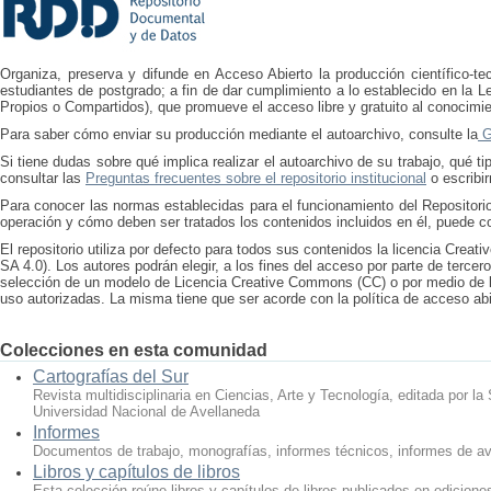
Organiza, preserva y difunde en Acceso Abierto la producción científico-tec
estudiantes de postgrado; a fin de dar cumplimiento a lo establecido en la L
Propios o Compartidos), que promueve el acceso libre y gratuito al conocimien
Para saber cómo enviar su producción mediante el autoarchivo, consulte la
Gu
Si tiene dudas sobre qué implica realizar el autoarchivo de su trabajo, qué
consultar las
Preguntas frecuentes sobre el repositorio institucional
o escribi
Para conocer las normas establecidas para el funcionamiento del Repositori
operación y cómo deben ser tratados los contenidos incluidos en él, puede c
El repositorio utiliza por defecto para todos sus contenidos la licencia Cre
SA 4.0). Los autores podrán elegir, a los fines del acceso por parte de tercer
selección de un modelo de Licencia Creative Commons (CC) o por medio de l
uso autorizadas. La misma tiene que ser acorde con la política de acceso abi
Colecciones en esta comunidad
Cartografías del Sur
Revista multidisciplinaria en Ciencias, Arte y Tecnología, editada por la
Universidad Nacional de Avellaneda
Informes
Documentos de trabajo, monografías, informes técnicos, informes de av
Libros y capítulos de libros
Esta colección reúne libros y capítulos de libros publicados en edicione