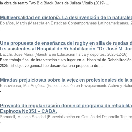
la obra de teatro Two Big Black Bags de Julieta Vitullo (2019) ...
Multiversalidad en distopía. La desinvención de la naturale
Bolaños, Martin
(
Maestría en Estéticas Contemporáneas Latinoamericanas
,
-
Una propuesta de enseñanza del rugby en silla de ruedas d
lxs asistentes al Hospital de Rehabilitación “Dr. José M. J
Bacchi, José María
(
Maestría en Educación física y deportes
,
2025-12-16
)
Este trabajo final de intervención tuvo lugar en el Hospital de Rehabilitaci
2025. El objetivo general fue desarrollar una propuesta de ...
Miradas prejuiciosas sobre la vejez en profesionales de la 
Basavilbaso, Ma. Angélica
(
Especialización en Envejecimiento Activo y Sal
-
Proyecto de regularización dominial programa de rehabili
Espinoza No351 – CABA.
Sarradell, Micaela Soledad
(
Especialización en Gestión del Desarrollo Territo
-