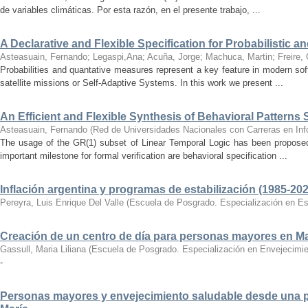
de variables climáticas. Por esta razón, en el presente trabajo, ...
A Declarative and Flexible Specification for Probabilistic a
Asteasuain, Fernando
;
Legaspi,Ana
;
Acuña, Jorge
;
Machuca, Martin
;
Freire,
Probabilities and quantative measures represent a key feature in modern so
satellite missions or Self-Adaptive Systems. In this work we present ...
An Efficient and Flexible Synthesis of Behavioral Patterns
Asteasuain, Fernando
(
Red de Universidades Nacionales con Carreras en Inf
The usage of the GR(1) subset of Linear Temporal Logic has been proposed a
important milestone for formal verification are behavioral specification ...
Inflación argentina y programas de estabilización (1985-202
Pereyra, Luis Enrique Del Valle
(
Escuela de Posgrado. Especialización en Es
Creación de un centro de día para personas mayores en M
Gassull, Maria Liliana
(
Escuela de Posgrado. Especialización en Envejecimie
-
Personas mayores y envejecimiento saludable desde una pe