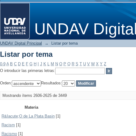
Listar por tema
UNDAV Digita
UNDAV Digital Principal
→
Listar por tema
Listar por tema
0-9
A
B
C
D
E
F
G
H
I
J
K
L
M
N
O
P
Q
R
S
T
U
V
W
X
Y
Z
O introducir las primeras letras:
Orden:
Resultados:
Mostrando ítems 2606-2625 de 3449
Materia
R&Iacute;O de La Plata Basin
[1]
Racism
[1]
Racismo
[1]