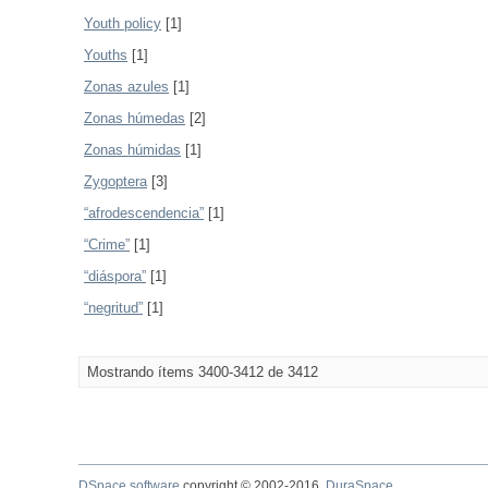
Youth policy
[1]
Youths
[1]
Zonas azules
[1]
Zonas húmedas
[2]
Zonas húmidas
[1]
Zygoptera
[3]
“afrodescendencia”
[1]
“Crime”
[1]
“diáspora”
[1]
“negritud”
[1]
Mostrando ítems 3400-3412 de 3412
DSpace software
copyright © 2002-2016
DuraSpace