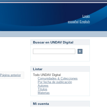
Login
español
English
Buscar en UNDAV Digital
Listar
Todo UNDAV Digital
Página anterior
Comunidades & Colecciones
Por fecha de publicación
Autores
Títulos
Materias
Mi cuenta