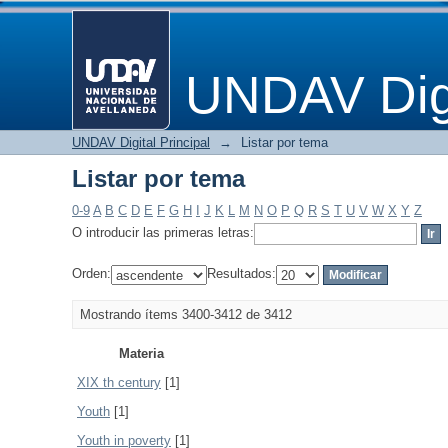
Listar por tema
UNDAV Digi
UNDAV Digital Principal
→
Listar por tema
Listar por tema
0-9
A
B
C
D
E
F
G
H
I
J
K
L
M
N
O
P
Q
R
S
T
U
V
W
X
Y
Z
O introducir las primeras letras:
Orden:
Resultados:
Mostrando ítems 3400-3412 de 3412
Materia
XIX th century
[1]
Youth
[1]
Youth in poverty
[1]