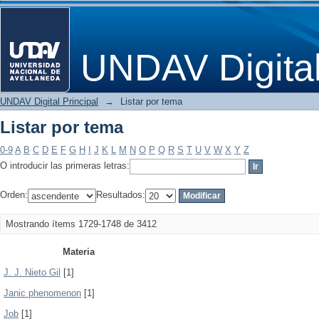
Listar por tema
UNDAV Digita
UNDAV Digital Principal
→
Listar por tema
Listar por tema
0-9
A
B
C
D
E
F
G
H
I
J
K
L
M
N
O
P
Q
R
S
T
U
V
W
X
Y
Z
O introducir las primeras letras:
Orden:
Resultados:
Mostrando ítems 1729-1748 de 3412
Materia
J. J. Nieto Gil
[1]
Janic phenomenon
[1]
Job
[1]