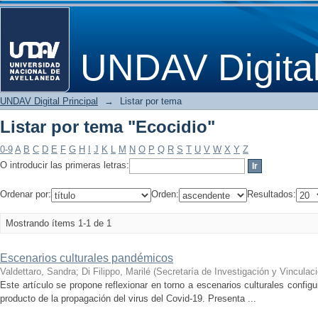
Listar por tema "Ecocidio"
UNDAV Digita
UNDAV Digital Principal
→
Listar por tema
Listar por tema "Ecocidio"
0-9
A
B
C
D
E
F
G
H
I
J
K
L
M
N
O
P
Q
R
S
T
U
V
W
X
Y
Z
O introducir las primeras letras:
Ordenar por:
Orden:
Resultados:
Mostrando ítems 1-1 de 1
Escenarios culturales pandémicos
Valdettaro, Sandra
;
Di Filippo, Marilé
(
Secretaría de Investigación y Vinculaci
Este artículo se propone reflexionar en torno a escenarios culturales config
producto de la propagación del virus del Covid-19. Presenta ...