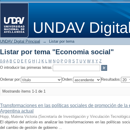
Listar por tema "Economia social"
UNDAV Digita
UNDAV Digital Principal
→
Listar por tema
Listar por tema "Economia social"
0-9
A
B
C
D
E
F
G
H
I
J
K
L
M
N
O
P
Q
R
S
T
U
V
W
X
Y
Z
O introducir las primeras letras:
Ordenar por:
Orden:
Resultados:
Mostrando ítems 1-1 de 1
Transformaciones en las políticas sociales de promoción de la 
Argentina actual
Hopp, Malena Victoria
(
Secretaría de Investigación y Vinculación Tecnológica
El objetivo del artículo es analizar las transformaciones en las políticas so
del cambio de gestión de gobierno ...