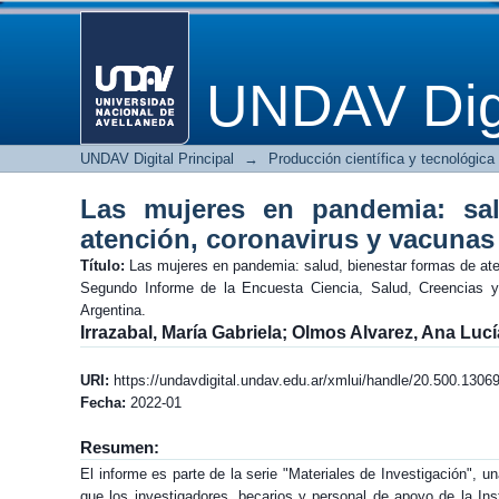
Las mujeres en pandemia: salud,
UNDAV Digi
UNDAV Digital Principal
→
Producción científica y tecnológica
Las mujeres en pandemia: sal
atención, coronavirus y vacunas
Título:
Las mujeres en pandemia: salud, bienestar formas de ate
Segundo Informe de la Encuesta Ciencia, Salud, Creencias 
Argentina.
Irrazabal, María Gabriela
;
Olmos Alvarez, Ana Lucí
URI:
https://undavdigital.undav.edu.ar/xmlui/handle/20.500.1306
Fecha:
2022-01
Resumen:
El informe es parte de la serie "Materiales de Investigación", u
que los investigadores, becarios y personal de apoyo de la Ins