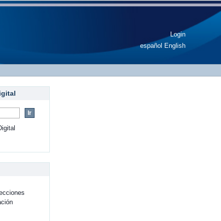
irus y vacunas
Login
español
English
gital
gital
ecciones
ación