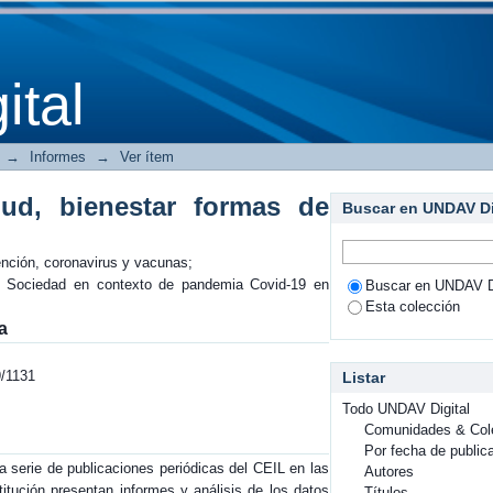
 bienestar formas de atención, coronav
tal
→
Informes
→
Ver ítem
ud, bienestar formas de
Buscar en UNDAV Di
nción, coronavirus y vacunas;
y Sociedad en contexto de pandemia Covid-19 en
Buscar en UNDAV Di
Esta colección
a
9/1131
Listar
Todo UNDAV Digital
Comunidades & Col
Por fecha de public
na serie de publicaciones periódicas del CEIL en las
Autores
titución presentan informes y análisis de los datos
Títulos