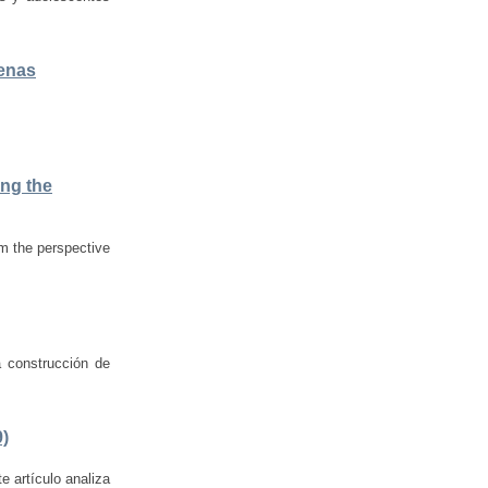
uenas
ing the
om the perspective
a construcción de
9)
e artículo analiza