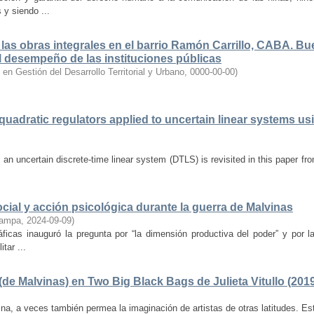
y siendo ...
las obras integrales en el barrio Ramón Carrillo, CABA. B
 el desempeño de las instituciones públicas
n Gestión del Desarrollo Territorial y Urbano
,
0000-00-00
)
uadratic regulators applied to uncertain linear systems us
f an uncertain discrete-time linear system (DTLS) is revisited in this paper fr
cial y acción psicológica durante la guerra de Malvinas
Pampa
,
2024-09-09
)
áficas inauguró la pregunta por “la dimensión productiva del poder” y por l
tar ...
de Malvinas) en Two Big Black Bags de Julieta Vitullo (201
a, a veces también permea la imaginación de artistas de otras latitudes. Est