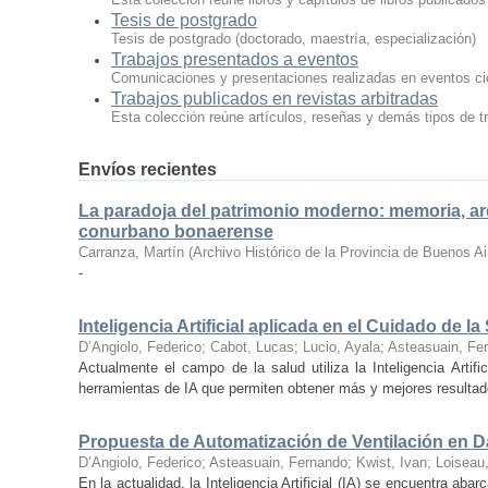
Tesis de postgrado
Tesis de postgrado (doctorado, maestría, especialización)
Trabajos presentados a eventos
Comunicaciones y presentaciones realizadas en eventos cien
Trabajos publicados en revistas arbitradas
Esta colección reúne artículos, reseñas y demás tipos de tr
Envíos recientes
La paradoja del patrimonio moderno: memoria, arqu
conurbano bonaerense
Carranza, Martín
(
Archivo Histórico de la Provincia de Buenos Ai
-
Inteligencia Artificial aplicada en el Cuidado de la
D’Angiolo, Federico
;
Cabot, Lucas
;
Lucio, Ayala
;
Asteasuain, Fe
Actualmente el campo de la salud utiliza la Inteligencia Artifi
herramientas de IA que permiten obtener más y mejores resultado
Propuesta de Automatización de Ventilación en Dat
D’Angiolo, Federico
;
Asteasuain, Fernando
;
Kwist, Ivan
;
Loiseau
En la actualidad, la Inteligencia Artificial (IA) se encuentra 