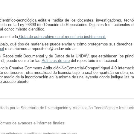
entífico-tecnológica edita e inédita de los docentes, investigadores, tecnó
cido en la Ley 26899 (de Creación de Repositorios Digitales Institucionales 
al conocimiento científico.
consulte la
Guía de autoarchivo en el repositorio institucional.
trabajo, qué tipo de materiales puede enviar y cómo protegemos sus derechos
nal
o escribirnos a repositorio@undav.edu.ar.
l Repositorio Documental y de Datos de la UNDAV, que establecen los princi
 él, puede consultar las
Políticas de uso
del repositorio institucional.
 licencia Creative Commons Atribución-NoComercial-CompartirIgual 4.0 Internac
rte de terceros, otra modalidad de licencia bajo la cual compartirán su obra, s
r medio de la incorporación en la misma de una leyenda donde indique las 
de acceso abierto
ditada por la Secretaría de Investigación y Vinculación Tecnológica e Instituci
formes de avances e informes finales.
 en ediciones científicas revisadas por pares.