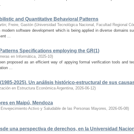
.
bilistic and Quantitative Behavioral Patterns
rtin
;
Freire, Gastón
(
Universidad Tecnológica Nacional, Facultad Regional Có
in modern software development which is being applied in diverse domains su
ent ...
 Patterns Specifications employing the GR(1)
reras en Informática
,
2025-10
)
n proposed as an efficient way of appying formal verification tools and te
tion ...
(1985-2025). Un análisis histórico-estructural de sus causa
zación en Estructura Económica Argentina
,
2026-06-12
)
ores en Maipú, Mendoza
 Envejecimiento Activo y Saludable de las Personas Mayores
,
2026-05-08
)
de una perspectiva de derechos, en la Universidad Naciona