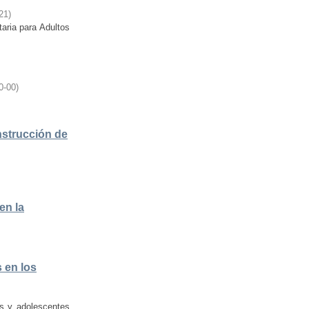
21
)
taria para Adultos
0-00
)
nstrucción de
en la
 en los
os y adolescentes