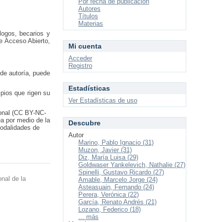
Por fecha de publicación
Autores
Títulos
Materias
logos, becarios y
de Acceso Abierto,
Mi cuenta
Acceder
Registro
 de autoría, puede
Estadísticas
pios que rigen su
Ver Estadísticas de uso
ional (CC BY-NC-
ea por medio de la
Descubre
modalidades de
Autor
Marino, Pablo Ignacio (31)
Muzon, Javier (31)
Diz, María Luisa (29)
Goldwaser Yankelevich, Nathalie (27)
Spinelli, Gustavo Ricardo (27)
onal de la
Amable, Marcelo Jorge (24)
Asteasuain, Fernando (24)
Perera, Verónica (22)
García, Renato Andrés (21)
Lozano, Federico (18)
... más