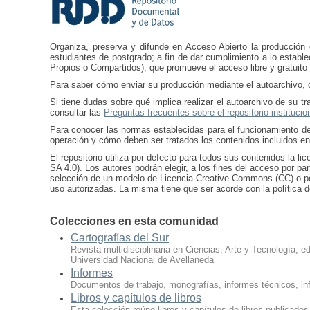
Organiza, preserva y difunde en Acceso Abierto la producción ci
estudiantes de postgrado; a fin de dar cumplimiento a lo estable
Propios o Compartidos), que promueve el acceso libre y gratuito 
Para saber cómo enviar su producción mediante el autoarchivo, 
Si tiene dudas sobre qué implica realizar el autoarchivo de su 
consultar las
Preguntas frecuentes sobre el repositorio institucio
Para conocer las normas establecidas para el funcionamiento de
operación y cómo deben ser tratados los contenidos incluidos en
El repositorio utiliza por defecto para todos sus contenidos la
SA 4.0). Los autores podrán elegir, a los fines del acceso por pa
selección de un modelo de Licencia Creative Commons (CC) o po
uso autorizadas. La misma tiene que ser acorde con la política 
Colecciones en esta comunidad
Cartografías del Sur
Revista multidisciplinaria en Ciencias, Arte y Tecnología, e
Universidad Nacional de Avellaneda
Informes
Documentos de trabajo, monografías, informes técnicos, in
Libros y capítulos de libros
Esta colección reúne libros y capítulos de libros publicados