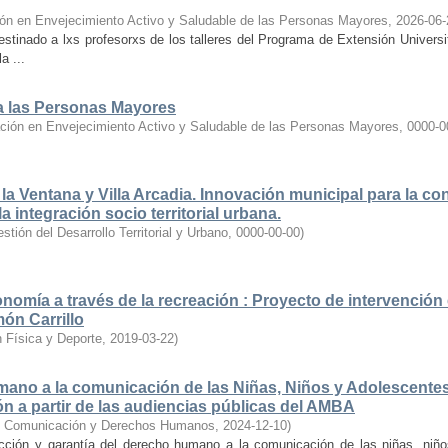
ón en Envejecimiento Activo y Saludable de las Personas Mayores
,
2026-06-
estinado a lxs profesorxs de los talleres del Programa de Extensión Universi
a ...
ra las Personas Mayores
ción en Envejecimiento Activo y Saludable de las Personas Mayores
,
0000-0
la Ventana y Villa Arcadia. Innovación municipal para la co
 integración socio territorial urbana.
ión del Desarrollo Territorial y Urbano
,
0000-00-00
)
omía a través de la recreación : Proyecto de intervención 
ón Carrillo
 Física y Deporte
,
2019-03-22
)
mano a la comunicación de las Niñas, Niños y Adolescentes
n a partir de las audiencias públicas del AMBA
en Comunicación y Derechos Humanos
,
2024-12-10
)
cción y garantía del derecho humano a la comunicación de las niñas, niñ