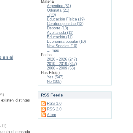
Materia
Argentina (31)
Odonata (21)
- (20)
Educación Física (19)
Ceratopogonidae (13)
Deporte (13)
Avellaneda (11)
Educación (11)
Economía popular (10)
New Species (10)
... más
Fecha
 en el
2020 - 2026 (247)
2010 - 2019 (347)
2000 - 2009 (53)
Has File(s)
Yes (547)
No (105)
04
)
RSS Feeds
 existen distintas
RSS 1.0
RSS 2.0
Atom
-11
)
 cuenta el sensado