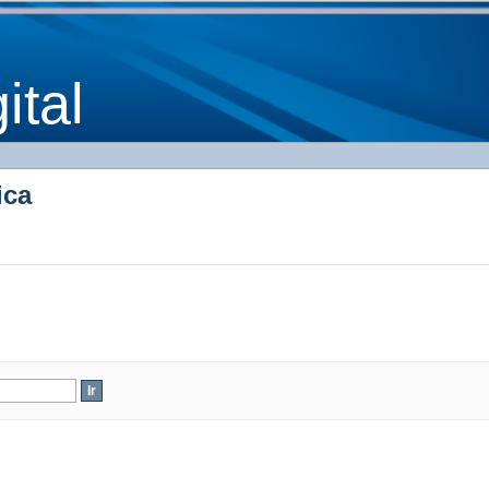
ica
tal
ica