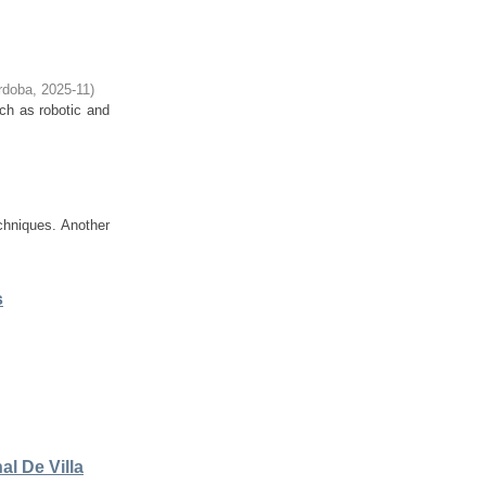
rdoba
,
2025-11
)
ch as robotic and
chniques. Another
s
l De Villa