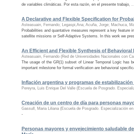
de variables climáticas. Por esta razón, en el presente trabajo, ..
A Declarative and Flexible Specification for Proba
Asteasuain, Fernando
;
Legaspi,Ana
;
Acuña, Jorge
;
Machuca, Ma
Probabilities and quantative measures represent a key feature 
satellite missions or Self-Adaptive Systems. In this work we pres
An Efficient and Flexible Synthesis of Behavioral
Asteasuain, Fernando
(
Red de Universidades Nacionales con Car
The usage of the GR(1) subset of Linear Temporal Logic has bee
important milestone for formal verification are behavioral specifica
Inflación argentina y programas de estabilización 
Pereyra, Luis Enrique Del Valle
(
Escuela de Posgrado. Especiali
Creación de un centro de día para personas may
Gassull, Maria Liliana
(
Escuela de Posgrado. Especialización en
-
Personas mayores y envejecimiento saludable des