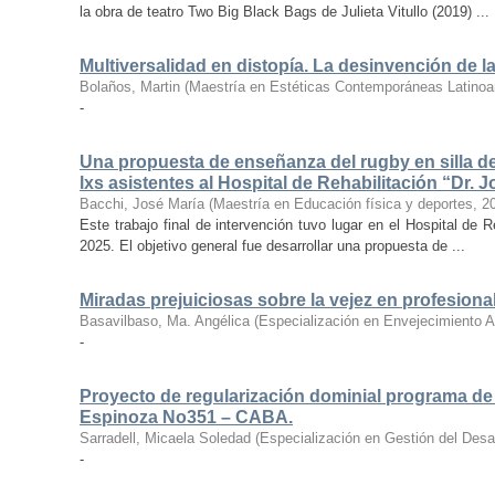
la obra de teatro Two Big Black Bags de Julieta Vitullo (2019) ...
Multiversalidad en distopía. La desinvención de l
Bolaños, Martin
(
Maestría en Estéticas Contemporáneas Latino
-
Una propuesta de enseñanza del rugby en silla de
lxs asistentes al Hospital de Rehabilitación “Dr. 
Bacchi, José María
(
Maestría en Educación física y deportes
,
2
Este trabajo final de intervención tuvo lugar en el Hospital de 
2025. El objetivo general fue desarrollar una propuesta de ...
Miradas prejuiciosas sobre la vejez en profesional
Basavilbaso, Ma. Angélica
(
Especialización en Envejecimiento A
-
Proyecto de regularización dominial programa de
Espinoza No351 – CABA.
Sarradell, Micaela Soledad
(
Especialización en Gestión del Desarr
-