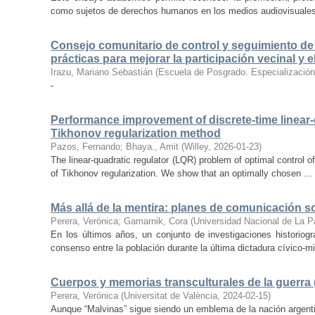
como sujetos de derechos humanos en los medios audiovisuales 
Consejo comunitario de control y seguimiento de 
prácticas para mejorar la participación vecinal y
Irazu, Mariano Sebastián
(
Escuela de Posgrado. Especialización e
-
Performance improvement of discrete-time linear-q
Tikhonov regularization method
Pazos, Fernando
;
Bhaya., Amit
(
Willey
,
2026-01-23
)
The linear-quadratic regulator (LQR) problem of optimal control o
of Tikhonov regularization. We show that an optimally chosen ...
Más allá de la mentira: planes de comunicación so
Perera, Verónica
;
Gamarnik, Cora
(
Universidad Nacional de La 
En los últimos años, un conjunto de investigaciones historiogr
consenso entre la población durante la última dictadura cívico-mili
Cuerpos y memorias transculturales de la guerra (
Perera, Verónica
(
Universitat de València
,
2024-02-15
)
Aunque “Malvinas” sigue siendo un emblema de la nación argentin