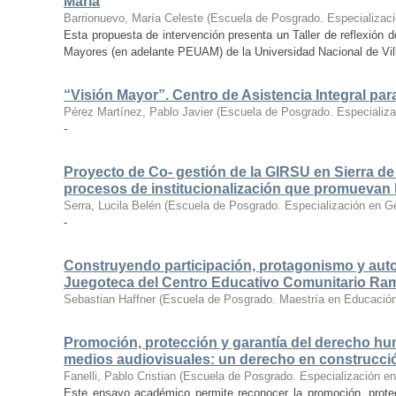
María
Barrionuevo, María Celeste
(
Escuela de Posgrado. Especializaci
Esta propuesta de intervención presenta un Taller de reflexión d
Mayores (en adelante PEUAM) de la Universidad Nacional de Vill
“Visión Mayor”. Centro de Asistencia Integral pa
Pérez Martínez, Pablo Javier
(
Escuela de Posgrado. Especializa
-
Proyecto de Co- gestión de la GIRSU en Sierra de 
procesos de institucionalización que promuevan la
Serra, Lucila Belén
(
Escuela de Posgrado. Especialización en Gest
-
Construyendo participación, protagonismo y auton
Juegoteca del Centro Educativo Comunitario Ram
Sebastian Haffner
(
Escuela de Posgrado. Maestría en Educación
Promoción, protección y garantía del derecho hu
medios audiovisuales: un derecho en construcció
Fanelli, Pablo Cristian
(
Escuela de Posgrado. Especialización 
Este ensayo académico permite reconocer la promoción, prote