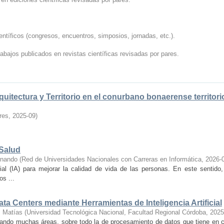
tíficos (congresos, encuentros, simposios, jornadas, etc.).
abajos publicados en revistas científicas revisadas por pares.
itectura y Territorio en el conurbano bonaerense territorio
res
,
2025-09
)
 Salud
rnando
(
Red de Universidades Nacionales con Carreras en Informática
,
2026-
cial (IA) para mejorar la calidad de vida de las personas. En este sentido,
s ...
a Centers mediante Herramientas de Inteligencia Artificial
, Matías
(
Universidad Tecnológica Nacional, Facultad Regional Córdoba
,
2025
abarcando muchas áreas, sobre todo la de procesamiento de datos que tiene en