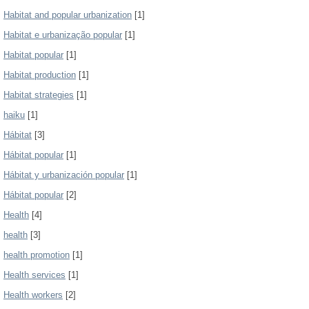
Habitat and popular urbanization
[1]
Habitat e urbanização popular
[1]
Habitat popular
[1]
Habitat production
[1]
Habitat strategies
[1]
haiku
[1]
Hábitat
[3]
Hábitat popular
[1]
Hábitat y urbanización popular
[1]
Hábitat popular
[2]
Health
[4]
health
[3]
health promotion
[1]
Health services
[1]
Health workers
[2]