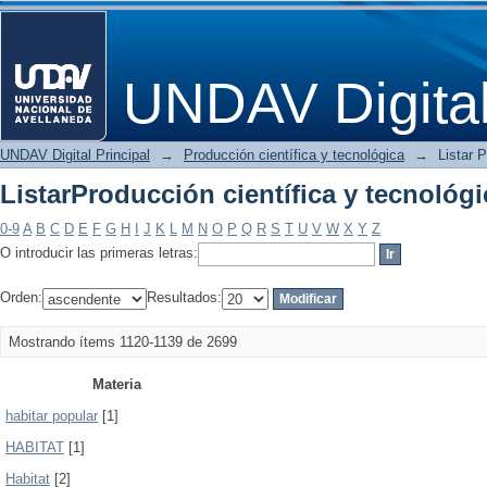
ListarProducción científica y tecnológ
UNDAV Digita
UNDAV Digital Principal
→
Producción científica y tecnológica
→
Listar 
ListarProducción científica y tecnológ
0-9
A
B
C
D
E
F
G
H
I
J
K
L
M
N
O
P
Q
R
S
T
U
V
W
X
Y
Z
O introducir las primeras letras:
Orden:
Resultados:
Mostrando ítems 1120-1139 de 2699
Materia
habitar popular
[1]
HABITAT
[1]
Habitat
[2]