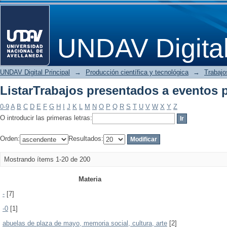
ListarTrabajos presentados a eventos 
UNDAV Digita
UNDAV Digital Principal
→
Producción científica y tecnológica
→
Trabajo
ListarTrabajos presentados a eventos 
0-9
A
B
C
D
E
F
G
H
I
J
K
L
M
N
O
P
Q
R
S
T
U
V
W
X
Y
Z
O introducir las primeras letras:
Orden:
Resultados:
Mostrando ítems 1-20 de 200
Materia
-
[7]
-0
[1]
abuelas de plaza de mayo, memoria social, cultura, arte
[2]