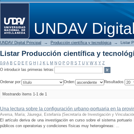
Listar Producción científica y tecnológ
UNDAV Digita
UNDAV Digital Principal
→
Producción científica y tecnológica
→
Listar 
Listar Producción científica y tecnológ
0-9
A
B
C
D
E
F
G
H
I
J
K
L
M
N
O
P
Q
R
S
T
U
V
W
X
Y
Z
O introducir las primeras letras:
Ordenar por:
Orden:
Resultados:
Mostrando ítems 1-1 de 1
Una lectura sobre la configuración urbano-portuaria en la prov
Aversa, María
;
Jáuregui, Estefanía
(
Secretaría de Investigación y Vinculació
El artículo deriva de una investigación en curso sobre el sistema portuario b
públicos con operatorias y condiciones físicas muy heterogéneas: ...